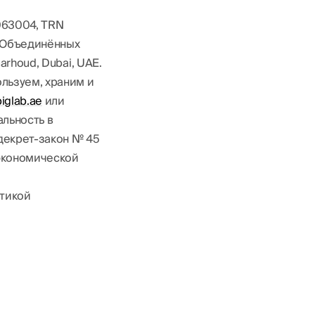
1063004, TRN
в Объединённых
arhoud, Dubai, UAE.
льзуем, храним и
biglab.ae
или
льность в
декрет-закон № 45
 экономической
итикой