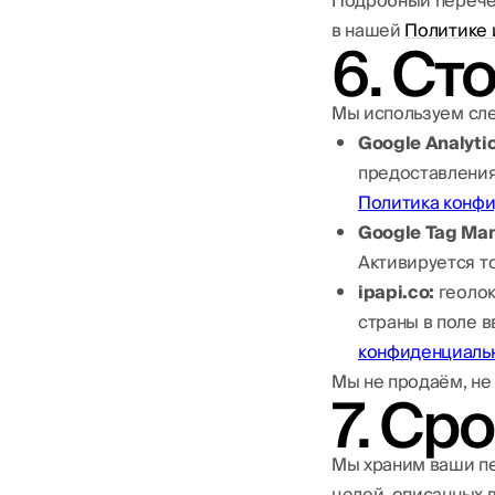
Подробный перечен
в нашей
Политике 
6. Ст
Мы используем сле
Google Analytic
предоставления
Политика конфи
Google Tag Man
Активируется то
ipapi.co:
геолок
страны в поле в
конфиденциальн
Мы не продаём, не
7. Ср
Мы храним ваши пе
целей, описанных 