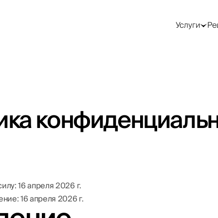
GEO / AI-поиск
Трафик и реклама
SMM —
продвижение в
Услуги
Ре
соцсетях
Оптимизация под
Контекстная
Google AI Overviews
реклама (Google Ads)
SMM-стратегия
Оптимизация под
Таргетированная
ChatGPT
реклама (Meta)
Ведение соцсетей
Оптимизация под
Реклама в Telegram
Продвижение в
Perplexity
Telegram
Реклама в LinkedIn
AEO-аудит
Посевы в Telegram
Генерация лидов
Работа с блогерами
ика конфиденциаль
Лендинги под ключ
Видео для соцсетей
Email и CRM-
маркетинг
)
илу: 16 апреля 2026 г.
ие: 16 апреля 2026 г.