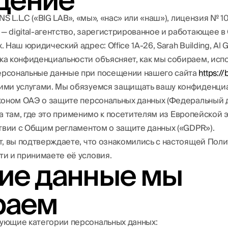
едение
NS L.L.C («BIG LAB», «мы», «нас» или «наш»), лицензия № 
ть
 digital-агентство, зарегистрированное и работающее 
 Наш юридический адрес: Office 1A-26, Sarah Building, Al G
а конфиденциальности объясняет, как мы собираем, испо
рсональные данные при посещении нашего сайта
https://
ими услугами. Мы обязуемся защищать вашу конфиденциа
коном ОАЭ о защите персональных данных (Федеральный 
), а там, где это применимо к посетителям из Европейской
ствии с Общим регламентом о защите данных («GDPR»).
т, вы подтверждаете, что ознакомились с настоящей Пол
и и принимаете её условия.
кие данные мы
раем
ующие категории персональных данных: