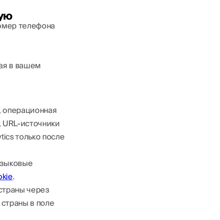
мую
номер телефона
ая в вашем
а, операционная
, URL-источники
tics только после
языковые
kie
.
страны через
 страны в поле