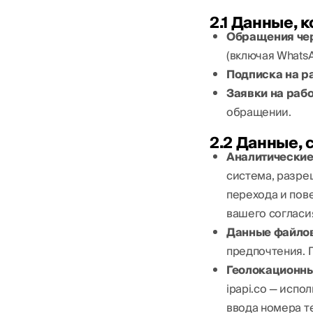
2.1 Данные,
Обращения чер
(включая WhatsA
Подписка на р
Заявки на рабо
обращении.
2.2 Данные,
Аналитические
система, разре
перехода и пове
вашего согласи
Данные файлов
предпочтения. 
Геолокационны
ipapi.co — испо
ввода номера т