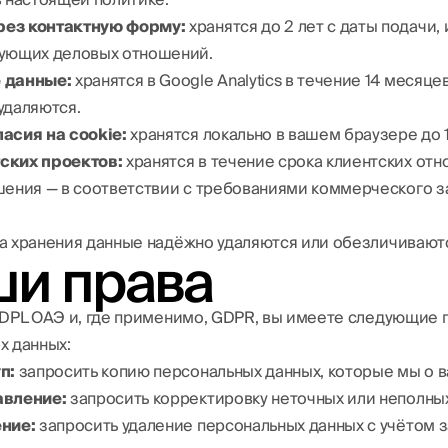
ез контактную форму:
хранятся до 2 лет с даты подачи,
вующих деловых отношений.
 данные:
хранятся в Google Analytics в течение 14 месяцев
удаляются.
асия на cookie:
хранятся локально в вашем браузере до 
ских проектов:
хранятся в течение срока клиентских отн
шения — в соответствии с требованиями коммерческого з
а хранения данные надёжно удаляются или обезличивают
ши права
PDPL ОАЭ и, где применимо, GDPR, вы имеете следующие 
х данных:
п:
запросить копию персональных данных, которые мы о в
авление:
запросить корректировку неточных или неполных
ние:
запросить удаление персональных данных с учётом 