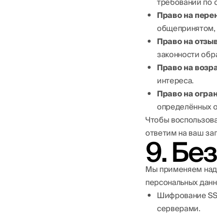
требований по 
Право на пере
общепринятом,
Право на отзыв
законности обр
Право на возр
интереса.
Право на огра
определённых о
Чтобы воспользова
ответим на ваш зап
9. Бе
Мы применяем над
персональных данны
Шифрование SSL
серверами.