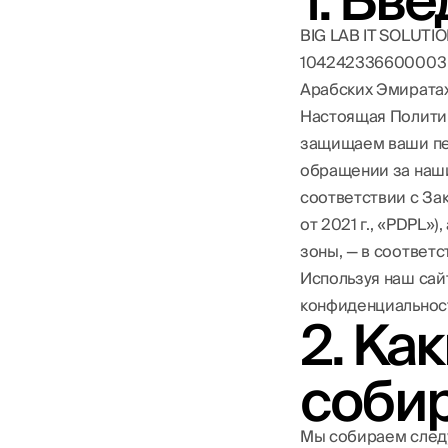
1. Вв
маркетплейсов
Бизнес-план для
ОАЭ
Реклама на
BIG LAB IT SOLUTIO
Отправи
маркетплейсах
Аудит маркетинга
104242336600003 —
Маркетолог на
Арабских Эмиратах.
аутсорсе
Настоящая Политик
Fractional CMO
защищаем ваши пе
обращении за наш
соответствии с За
от 2021 г., «PDPL»
зоны, — в соответ
Используя наш сай
конфиденциальност
2. Ка
соби
Мы собираем след