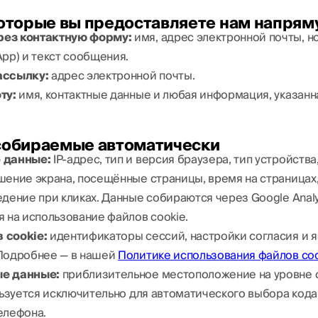
 которые вы предоставляете нам напря
ез контактную форму:
имя, адрес электронной почты, 
pp) и текст сообщения.
ассылку:
адрес электронной почты.
ту:
имя, контактные данные и любая информация, указанн
 собираемые автоматически
 данные:
IP-адрес, тип и версия браузера, тип устройств
шение экрана, посещённые страницы, время на страницах
дение при кликах. Данные собираются через Google Analy
я на использование файлов cookie.
 cookie:
идентификаторы сессий, настройки согласия и 
Подробнее — в нашей
Политике использования файлов coo
е данные:
приблизительное местоположение на уровне 
льзуется исключительно для автоматического выбора кода
елефона.