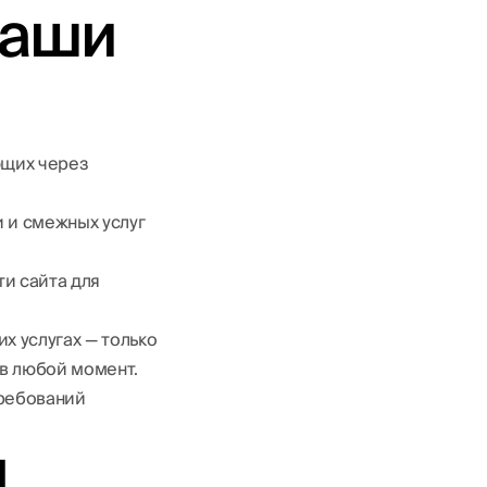
ваши
ющих через
и и смежных услуг
и сайта для
х услугах — только
 в любой момент.
ребований
я