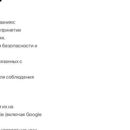
аниях:
 принятии
мя.
я безопасности и
вязанных с
 для соблюдения
 их на
ie (включая Google