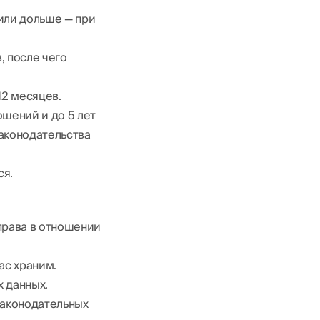
 или дольше — при
, после чего
12 месяцев.
ошений и до 5 лет
аконодательства
ся.
права в отношении
ас храним.
 данных.
законодательных