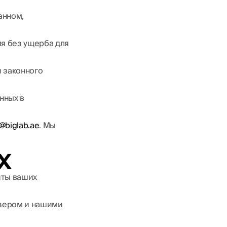
анном,
мя без ущерба для
 законного
нных в
o@biglab.ae
. Мы
х
иты ваших
узером и нашими