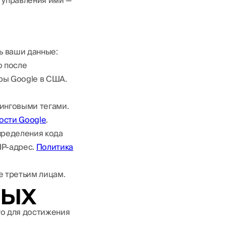
 управления ими —
ь ваши данные:
о после
еры Google в США.
инговыми тегами.
ости Google
.
пределения кода
IP-адрес.
Политика
е третьим лицам.
ных
го для достижения