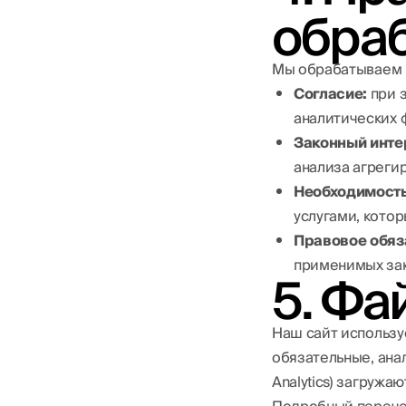
обра
Мы обрабатываем 
Согласие:
при 
аналитических 
Законный инте
анализа агреги
Необходимость
услугами, кото
Правовое обяз
применимых зак
5. Фа
Наш сайт использу
обязательные, ана
Analytics) загружа