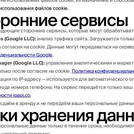
ь используемых файлов cookie, их назначение и способы
использования файлов cookie
.
оронние сервисы
дующие сторонние сервисы, которые могут обрабатыват
s (Google LLC):
анализ трафика сайта. Загружается тольк
 согласия на cookie. Данные могут передаваться на серв
денциальности Google
.
ager (Google LLC):
управление аналитическими и маркет
лько после согласия на cookie.
Политика конфиденциальн
ация по IP-адресу — используется для автоматического о
вода номера телефона. На сервис передаётся только ваш 
ости ipapi.co
.
 сдаём в аренду и не передаём ваши персональные данны
оки хранения дан
рсональные данные только в течение срока, необходимо
в настоящей политике: