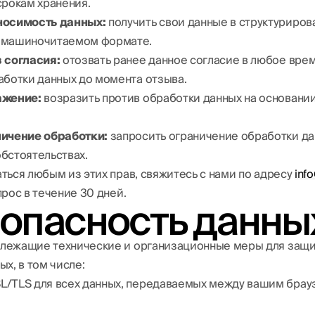
срокам хранения.
носимость данных:
получить свои данные в структуриров
 машиночитаемом формате.
 согласия:
отозвать ранее данное согласие в любое вре
аботки данных до момента отзыва.
ажение:
возразить против обработки данных на основании
ничение обработки:
запросить ограничение обработки да
бстоятельствах.
ться любым из этих прав, свяжитесь с нами по адресу
inf
рос в течение 30 дней.
зопасность данны
лежащие технические и организационные меры для защ
х, в том числе:
/TLS для всех данных, передаваемых между вашим бра