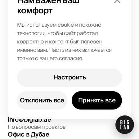
Нам важен ваш
Кейсы
комфорт
Контакты
Мы используем cookie и похожие
Реферальные программы
технологии, чтобы сайт работал
Бренд-кит
корректно и контент был полезен
именно вам. Часть из них включается
Локации
только с вашего согласия.
Дубай
Абу-Даби
Настроить
Шарджа
Отклонить все
Принять все
+971
58
599
5032
Обсуждение проектов и консультации
info@biglab.ae
По вопросам проектов
Офис в Дубае