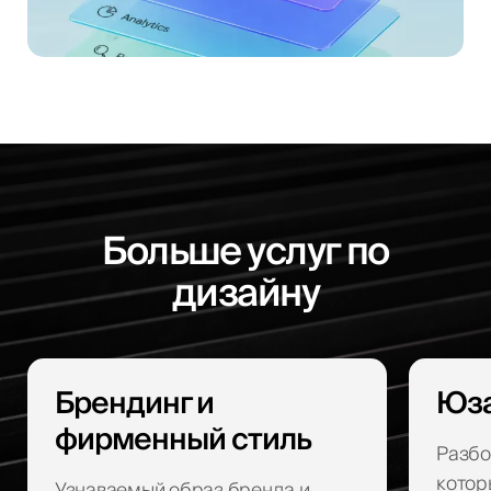
Больше услуг по
дизайну
Брендинг и
Юза
фирменный стиль
Разбо
котор