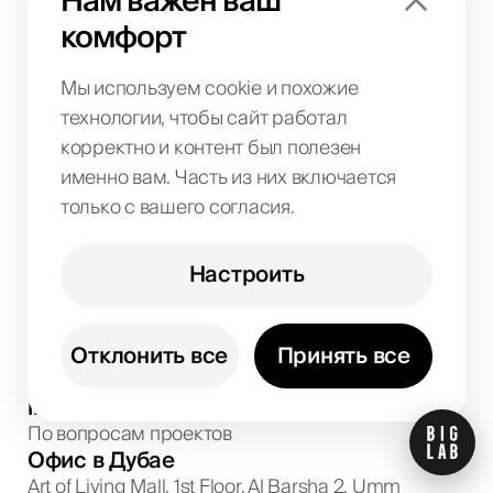
Нам важен ваш
Кейсы
комфорт
Контакты
Реферальные программы
Мы используем cookie и похожие
Бренд-кит
технологии, чтобы сайт работал
корректно и контент был полезен
именно вам. Часть из них включается
Локации
только с вашего согласия.
Дубай
Абу-Даби
Настроить
Шарджа
+971
58
599
5032
Отклонить все
Принять все
Обсуждение проектов и консультации
info@biglab.ae
По вопросам проектов
Офис в Дубае
Art of Living Mall, 1st Floor, Al Barsha 2, Umm