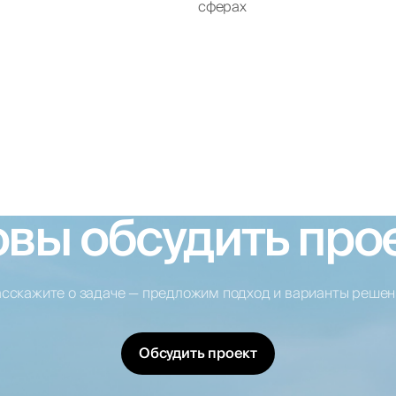
сферах
овы обсудить про
асскажите о задаче — предложим подход и варианты решен
Обсудить проект