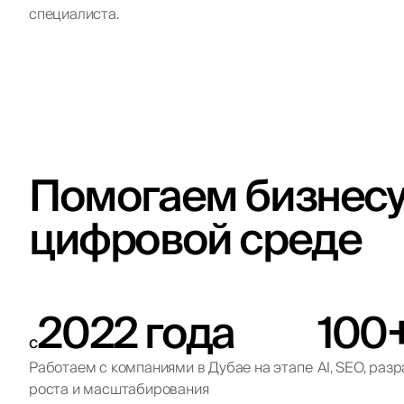
специалиста.
Помогаем бизнесу 
цифровой среде
2022 года
100
с
Работаем с компаниями в Дубае на этапе
AI, SEO, ра
роста и масштабирования