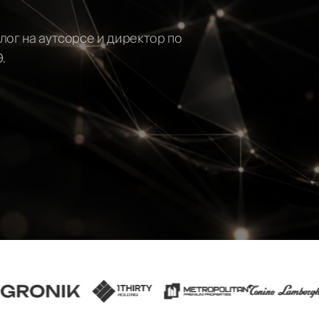
ть
лог на аутсорсе и директор по
.