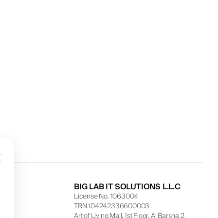
BIG LAB IT SOLUTIONS L.L.C
License No. 1063004
TRN 104242336600003
Art of Living Mall, 1st Floor, Al Barsha 2,