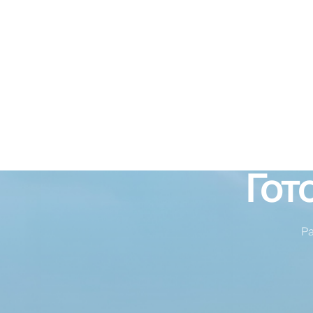
Гот
Р