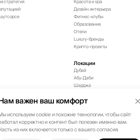
я стратегия
Красота и spa
епутацией
Дизайн интерьера
 аутсорсе
Фитнес-клубы
Образование
Отели
Luxury-бренды
Крипто-проекты
Локации
Дубай
Абу-Даби
Шарджа
Нам важен ваш комфорт
Мы используем cookie и похожие технологии, чтобы сайт
Офис в Дубае
работал корректно и контент был полезен именно вам.
в
Art of Living Mall, 1st Floor, Al Barsha 2, Umm
Часть из них включается только с вашего согласия.
Suqeim Street, Dubai, UAE