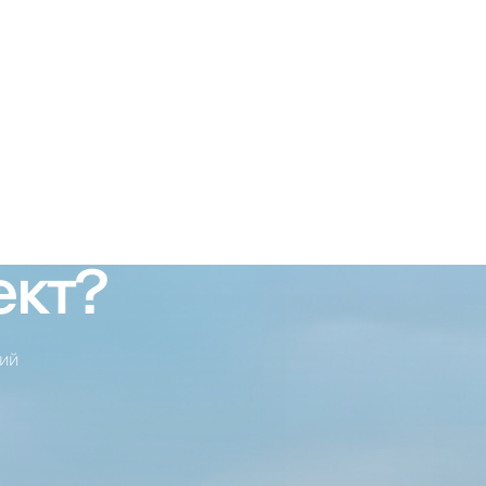
ект?
ий