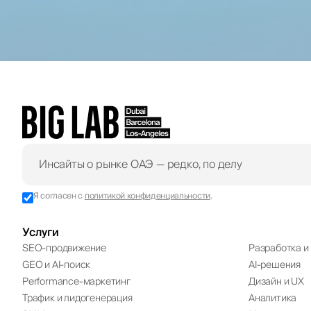
Я согласен с
политикой конфиденциальности
.
Услуги
SEO-продвижение
Разработка и 
GEO и AI-поиск
AI-решения
Performance-маркетинг
Дизайн и UX
Трафик и лидогенерация
Аналитика