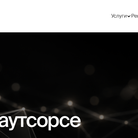
GEO / AI-поиск
Трафик и реклама
SMM —
продвижение в
Услуги
Ре
соцсетях
Оптимизация под
Контекстная
Google AI Overviews
реклама (Google Ads)
SMM-стратегия
Оптимизация под
Таргетированная
ChatGPT
реклама (Meta)
Ведение соцсетей
Оптимизация под
Реклама в Telegram
Продвижение в
Perplexity
Telegram
Реклама в LinkedIn
AEO-аудит
Посевы в Telegram
Генерация лидов
Работа с блогерами
Лендинги под ключ
Видео для соцсетей
Email и CRM-
маркетинг
)
 аутсорсе