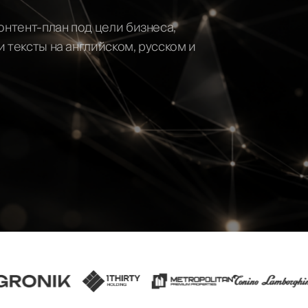
онтент-план под цели бизнеса,
ть
 тексты на английском, русском и