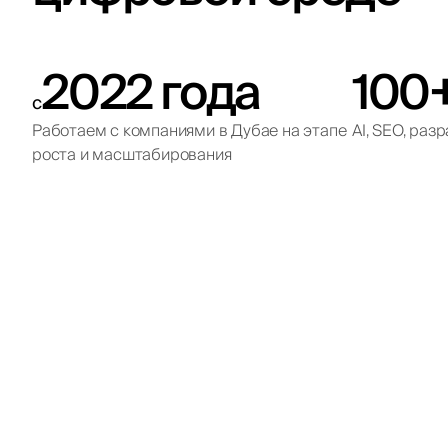
2022 года
100
с
Работаем с компаниями в Дубае на этапе
AI, SEO, ра
роста и масштабирования
Qe