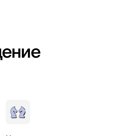
дение