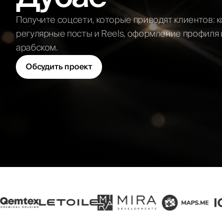
маркетплейсов
Бизнес-план для
ОАЭ
Реклама на
Получите соцсети, которые приводят клиентов: к
Отправи
маркетплейсах
Аудит маркетинга
регулярные посты и Reels, оформление профиля и
Маркетолог на
аутсорсе
арабском.
Fractional CMO
Обсудить проект