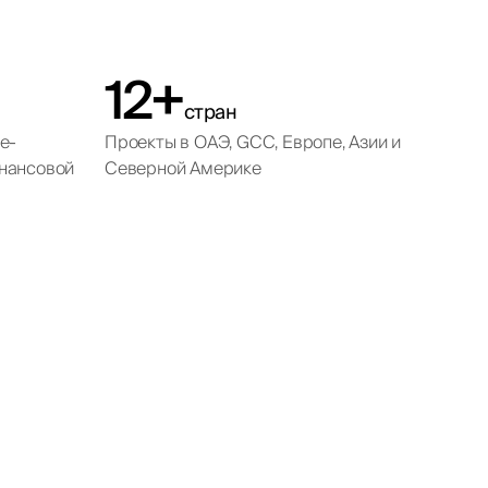
12+
стран
e-
Проекты в ОАЭ, GCC, Европе, Азии и
нансовой
Северной Америке
ing
t