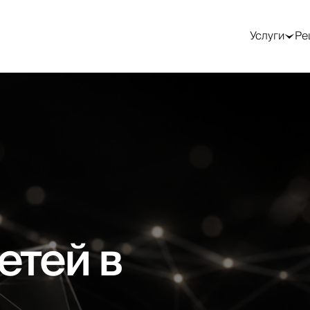
GEO / AI-поиск
Трафик и реклама
SMM —
продвижение в
Услуги
Ре
соцсетях
Оптимизация под
Контекстная
Google AI Overviews
реклама (Google Ads)
SMM-стратегия
Оптимизация под
Таргетированная
ChatGPT
реклама (Meta)
Ведение соцсетей
Оптимизация под
Реклама в Telegram
Продвижение в
Perplexity
Telegram
Реклама в LinkedIn
AEO-аудит
Посевы в Telegram
Генерация лидов
Работа с блогерами
Лендинги под ключ
Видео для соцсетей
Email и CRM-
маркетинг
)
етей в