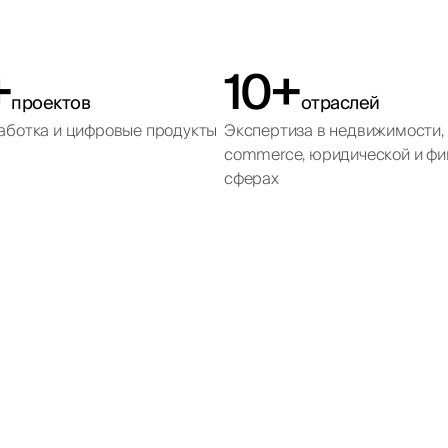
+
10+
проектов
отраслей
зработка и цифровые продукты
Экспертиза в недвижимости, 
commerce, юридической и фи
сферах
mtex Chemical Hold
Emirates Governmen
Mira Developments
Mira International