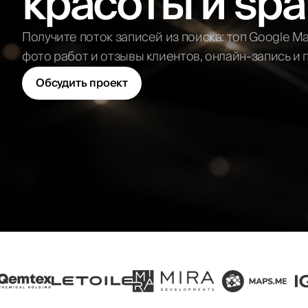
красоты и spa
маркетплейсов
Бизнес-план для
ОАЭ
Реклама на
Отправи
маркетплейсах
Аудит маркетинга
Получите поток записей из поиска: топ Google Ma
Маркетолог на
фото работ и отзывы клиентов, онлайн-запись и
аутсорсе
Fractional CMO
Обсудить проект