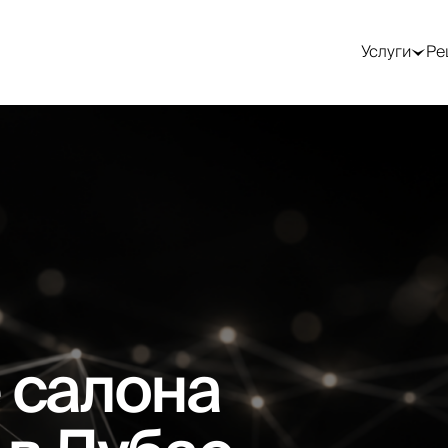
GEO / AI-поиск
Трафик и реклама
SMM —
продвижение в
Услуги
Ре
соцсетях
Оптимизация под
Контекстная
Google AI Overviews
реклама (Google Ads)
SMM-стратегия
Оптимизация под
Таргетированная
ChatGPT
реклама (Meta)
Ведение соцсетей
Оптимизация под
Реклама в Telegram
Продвижение в
Perplexity
Telegram
Реклама в LinkedIn
AEO-аудит
Посевы в Telegram
Генерация лидов
Работа с блогерами
Лендинги под ключ
Видео для соцсетей
Email и CRM-
маркетинг
)
 салона