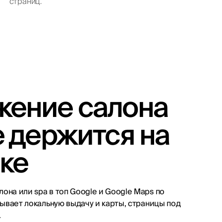
страниц.
жение салона
е держится на
ке
она или spa в топ Google и Google Maps по
тывает локальную выдачу и карты, страницы под
.