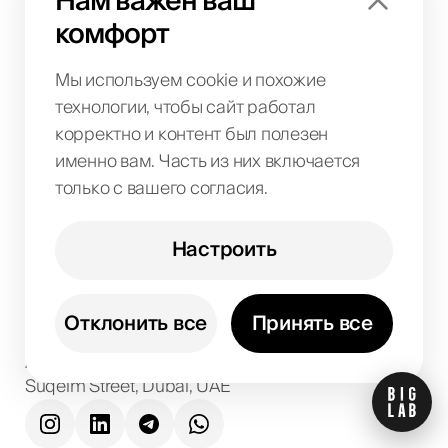
Нам важен ваш
Бренд-кит
комфорт
Мы используем cookie и похожие
Локации
технологии, чтобы сайт работал
Дубай
корректно и контент был полезен
Абу-Даби
именно вам. Часть из них включается
Шарджа
только с вашего согласия.
+971
58
599
5032
Настроить
Обсуждение проектов и консультации
info@biglab.ae
По вопросам проектов
Отклонить все
Принять все
Офис в Дубае
Art of Living Mall, 1st Floor, Al Barsha 2, Umm
Suqeim Street, Dubai, UAE