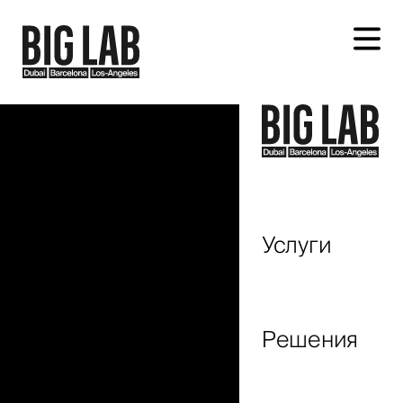
Обсудим ваш проект
Услуги
+971
United
Arab
Решения
Emirates
+971