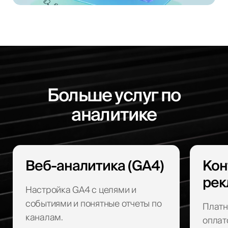
Больше услуг по
аналитике
Веб-аналитика (GA4)
Кон
рек
Настройка GA4 с целями и
событиями и понятные отчеты по
Платн
каналам.
оплат