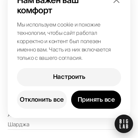
Нам важен ваш
комфорт
Крипто-проекты
Мы используем cookie и похожие
Компания
технологии, чтобы сайт работал
О нас
корректно и контент был полезен
Кейсы
именно вам. Часть из них включается
Контакты
только с вашего согласия.
Реферальные программы
Настроить
Бренд-кит
Локации
Отклонить все
Принять все
Дубай
Абу-Даби
Шарджа