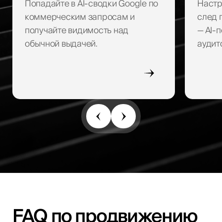
Попадайте в AI-сводки Google по
Настр
коммерческим запросам и
след 
получайте видимость над
— AI-
обычной выдачей.
аудит
FAQ по продвижению