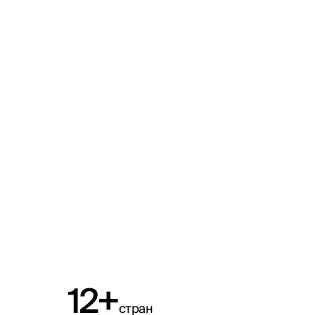
12+
стран