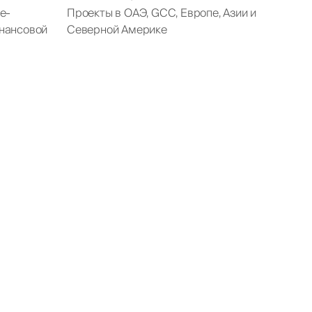
e-
Проекты в ОАЭ, GCC, Европе, Азии и
нансовой
Северной Америке
ing
t
тий в узкой
мости с
АЭ.
г в ОАЭ.