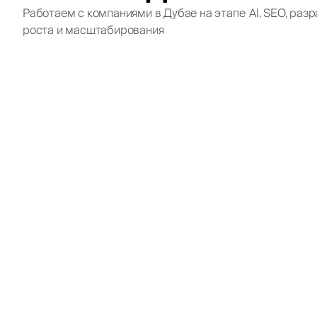
Работаем с компаниями в Дубае на этапе
AI, SEO, ра
роста и масштабирования
Qe
Международ
Междун
SE
Долгоср