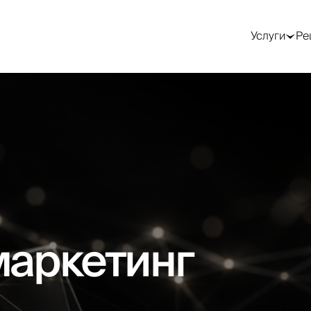
GEO / AI-поиск
Трафик и реклама
SMM —
продвижение в
Услуги
Ре
соцсетях
Оптимизация под
Контекстная
Google AI Overviews
реклама (Google Ads)
SMM-стратегия
Оптимизация под
Таргетированная
ChatGPT
реклама (Meta)
Ведение соцсетей
Оптимизация под
Реклама в Telegram
Продвижение в
Perplexity
Telegram
Реклама в LinkedIn
AEO-аудит
Посевы в Telegram
Генерация лидов
Работа с блогерами
Лендинги под ключ
Видео для соцсетей
Email и CRM-
маркетинг
)
маркетинг