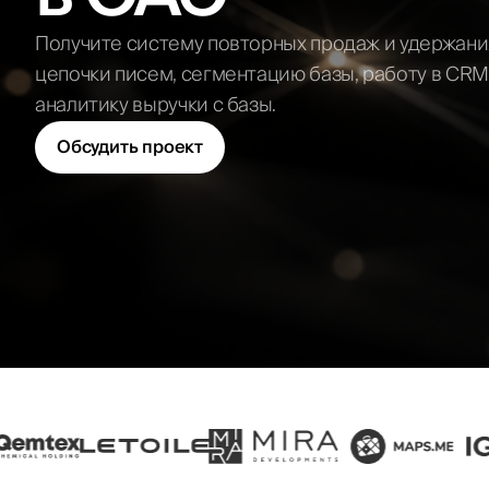
маркетплейсов
Бизнес-план для
ОАЭ
Реклама на
Получите систему повторных продаж и удержани
Отправи
маркетплейсах
Аудит маркетинга
цепочки писем, сегментацию базы, работу в CRM
Маркетолог на
аутсорсе
аналитику выручки с базы.
Fractional CMO
Обсудить проект