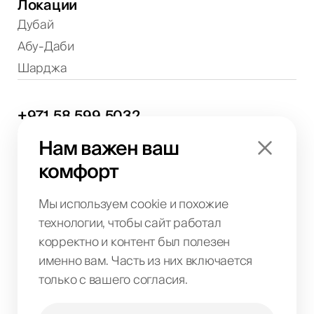
Локации
Дубай
Абу-Даби
Шарджа
+971
58
599
5032
Обсуждение проектов и консультации
Нам важен ваш
info@biglab.ae
комфорт
По вопросам проектов
Офис в Дубае
Art of Living Mall, 1st Floor, Al Barsha 2, Umm
Мы используем cookie и похожие
Suqeim Street, Dubai, UAE
технологии, чтобы сайт работал
корректно и контент был полезен
именно вам. Часть из них включается
BIG LAB IT SOLUTIONS L.L.C
только с вашего согласия.
License No. 1063004
TRN 104242336600003