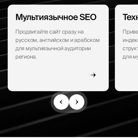
Мультиязычное SEO
Тех
Продвигайте сайт сразу на
Приве
русском, английском и арабском
индек
для мультиязычной аудитории
струк
региона.
для м