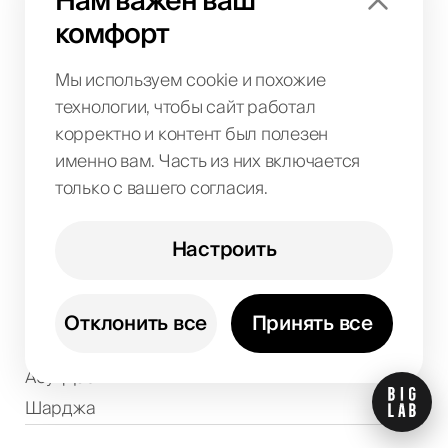
Нам важен ваш
Luxury-бренды
комфорт
Крипто-проекты
Мы используем cookie и похожие
Компания
технологии, чтобы сайт работал
О нас
корректно и контент был полезен
Кейсы
именно вам. Часть из них включается
только с вашего согласия.
Контакты
Реферальные программы
Настроить
Бренд-кит
Локации
Отклонить все
Принять все
Дубай
Абу-Даби
Шарджа