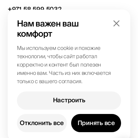
+971
58
599
5032
Обсуждение проектов и консультации
Нам важен ваш
info@biglab.ae
комфорт
По вопросам проектов
Офис в Дубае
Art of Living Mall, 1st Floor, Al Barsha 2, Umm
Мы используем cookie и похожие
Suqeim Street, Dubai, UAE
технологии, чтобы сайт работал
корректно и контент был полезен
именно вам. Часть из них включается
BIG LAB IT SOLUTIONS L.L.C
только с вашего согласия.
License No. 1063004
TRN 104242336600003
Art of Living Mall, 1st Floor, Al Barsha 2, Umm
Настроить
Suqeim Street, Dubai, UAE
Отклонить все
Принять все
Copyright © 2022-2026 BIG LAB: IT, AI и SEO-
агентство в ОАЭ