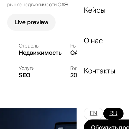
рынке недвижимости ОАЭ.
Кейсы
Live preview
Я согласен с
политикой
конфиденциальности
и даю согласие на
О нас
обработку персональных данных.
Отрасль
Рынки
Недвижимость
ОАЭ
Отправить
Услуги
Год
Контакты
SEO
2026
EN
RU
Обсудить пр