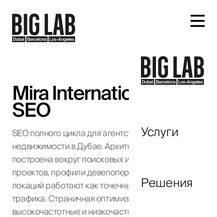
Обсудим ваш проект
Mira International —
SEO
Услуги
SEO полного цикла для агентства элитной
недвижимости в Дубае. Архитектура сайта
+971
построена вокруг поисковых интентов: страницы
United
проектов, профили девелоперов и страницы
Arab
Решения
локаций работают как точечные точки входа
Emirates
трафика. Страничная оптимизация охватывает
+971
высокочастотные и низкочастотные запросы на