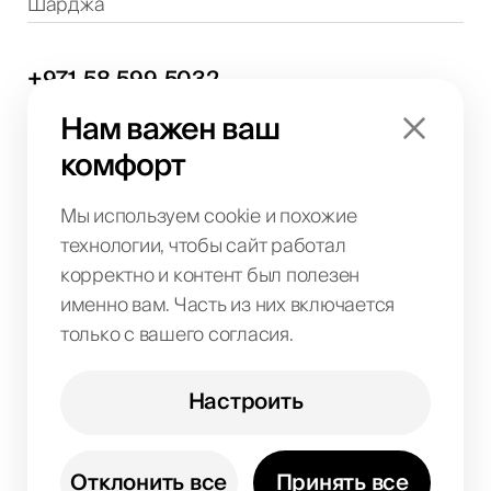
Шарджа
+971
58
599
5032
Обсуждение проектов и консультации
Нам важен ваш
info@biglab.ae
комфорт
По вопросам проектов
Офис в Дубае
Art of Living Mall, 1st Floor, Al Barsha 2, Umm
Мы используем cookie и похожие
Suqeim Street, Dubai, UAE
технологии, чтобы сайт работал
корректно и контент был полезен
именно вам. Часть из них включается
BIG LAB IT SOLUTIONS L.L.C
только с вашего согласия.
License No. 1063004
TRN 104242336600003
Art of Living Mall, 1st Floor, Al Barsha 2, Umm
Настроить
Suqeim Street, Dubai, UAE
Отклонить все
Принять все