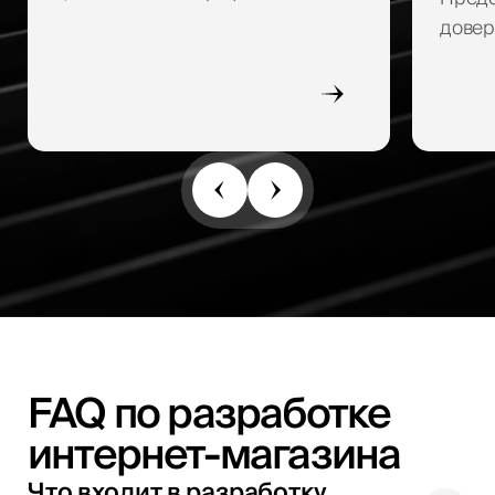
довер
FAQ по разработке
интернет-магазина
Что входит в разработку