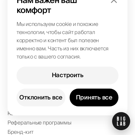
Нам важен ваш
Рестораны
комфорт
Красота и spa
Дизайн интерьера
Мы используем cookie и похожие
Фитнес-клубы
технологии, чтобы сайт работал
Образование
корректно и контент был полезен
Отели
именно вам. Часть из них включается
Luxury-бренды
только с вашего согласия.
Крипто-проекты
Настроить
Компания
О нас
Отклонить все
Принять все
Кейсы
Контакты
Реферальные программы
Бренд-кит