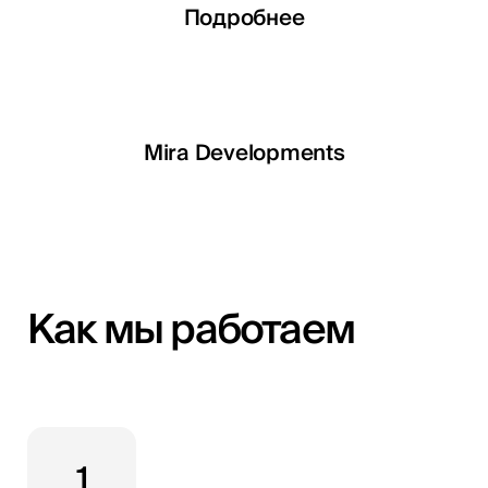
Подробнее
Подробнее
a Developments
EGSH
Qemtex Chemic
Как мы работаем
1