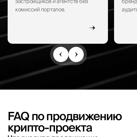
застройщиков и агентств без
бренд
комиссий порталов.
аудит
FAQ по продвижению
крипто-проекта