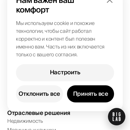
Нам важен ваш
SMM и соцсети
комфорт
Контент-маркетинг
Маркетплейсы
Мы используем cookie и похожие
технологии, чтобы сайт работал
корректно и контент был полезен
Разработка и IT
именно вам. Часть из них включается
AI-решения
только с вашего согласия.
Дизайн и UX
Аналитика
Настроить
Маркетинговая стратегия
Управление репутацией
Отклонить все
Принять все
Маркетинг на аутсорсе
Отраслевые решения
Недвижимость