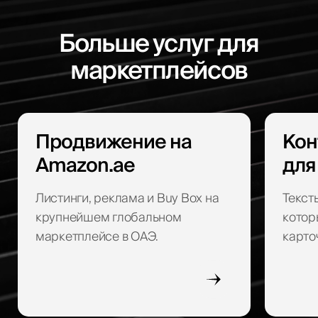
Больше услуг для
маркетплейсов
Продвижение на
Кон
Amazon.ae
для
Листинги, реклама и Buy Box на
Текст
крупнейшем глобальном
котор
маркетплейсе в ОАЭ.
карто