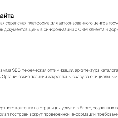
сайта
я сервисная платформа для авторизованного центра госус
нь документов, цены в синхронизации с CRM клиента и фор
амма SEO: техническая оптимизация, архитектура каталога 
. Органические позиции закреплены сразу за официальны
ртного контента на страницах услуг и в блоге, созданных
иал построен вокруг проверенной информации, требований