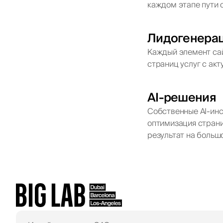
каждом этапе пути о
Лидогенера
Каждый элемент сай
страниц услуг с ак
AI-решения
Собственные AI-инс
оптимизация страни
результат на больш