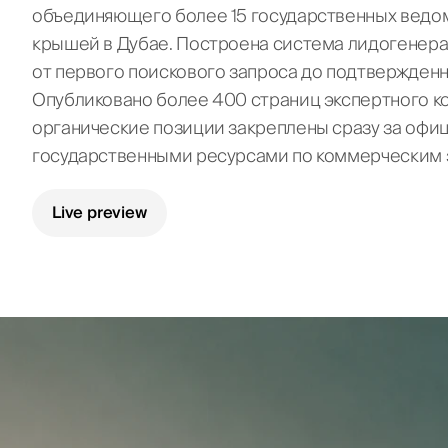
маркетплейсов
Бизнес-план для
объединяющего более 15 государственных ведо
ОАЭ
Реклама на
крышей в Дубае. Построена система лидогенера
Отправи
маркетплейсах
Аудит маркетинга
от первого поискового запроса до подтвержденн
Маркетолог на
аутсорсе
Опубликовано более 400 страниц экспертного ко
Fractional CMO
органические позиции закреплены сразу за оф
государственными ресурсами по коммерческим 
Live preview