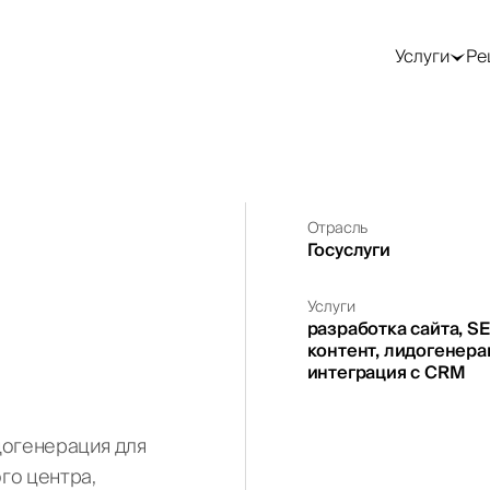
GEO / AI-поиск
Трафик и реклама
SMM —
продвижение в
Услуги
Ре
соцсетях
Оптимизация под
Контекстная
Google AI Overviews
реклама (Google Ads)
SMM-стратегия
Оптимизация под
Таргетированная
ChatGPT
реклама (Meta)
Ведение соцсетей
Оптимизация под
Реклама в Telegram
Продвижение в
Perplexity
Telegram
Реклама в LinkedIn
AEO-аудит
Посевы в Telegram
Генерация лидов
Отрасль
Работа с блогерами
Госуслуги
Лендинги под ключ
Видео для соцсетей
Email и CRM-
маркетинг
Услуги
разработка сайта, SEO
контент, лидогенера
)
интеграция с CRM
идогенерация для
го центра,