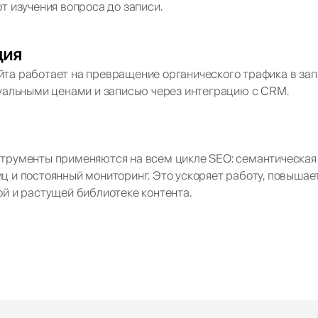
т изучения вопроса до записи.
ция
та работает на превращение органического трафика в зап
туальными ценами и записью через интеграцию с CRM.
трументы применяются на всем цикле SEO: семантическая к
ц и постоянный мониторинг. Это ускоряет работу, повышае
ой и растущей библиотеке контента.