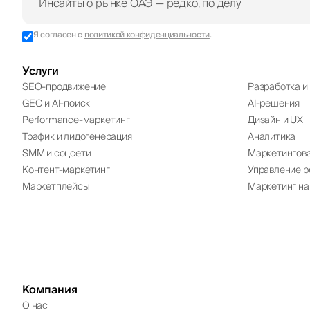
Я согласен с
политикой конфиденциальности
.
Услуги
SEO-продвижение
Разработка и 
GEO и AI-поиск
AI-решения
Performance-маркетинг
Дизайн и UX
Трафик и лидогенерация
Аналитика
SMM и соцсети
Маркетингова
Контент-маркетинг
Управление р
Маркетплейсы
Маркетинг на
Компания
О нас