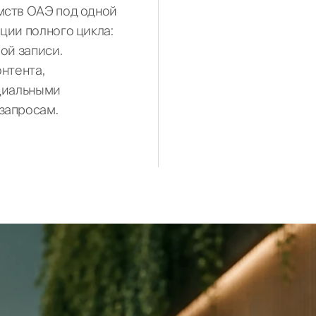
мств ОАЭ под одной
ции полного цикла:
ть
ой записи.
нтента,
ициальными
запросам.