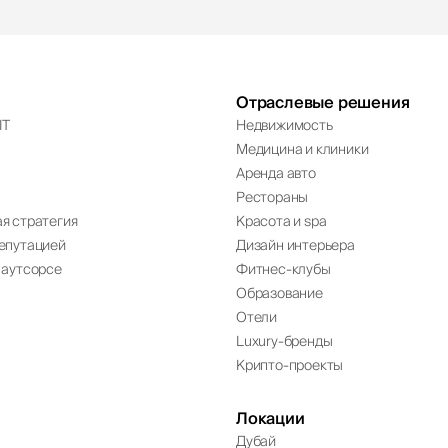
Отраслевые решения
IT
Недвижимость
Медицина и клиники
Аренда авто
Рестораны
я стратегия
Красота и spa
епутацией
Дизайн интерьера
 аутсорсе
Фитнес-клубы
Образование
Отели
Luxury-бренды
Крипто-проекты
Локации
Дубай