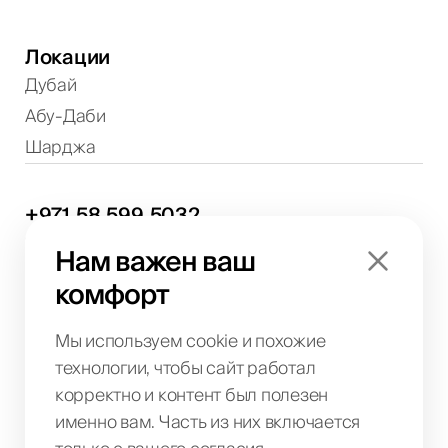
Локации
Дубай
Абу-Даби
Шарджа
+971
58
599
5032
Обсуждение проектов и консультации
Нам важен ваш
info@biglab.ae
комфорт
По вопросам проектов
Офис в Дубае
Art of Living Mall, 1st Floor, Al Barsha 2, Umm
Мы используем cookie и похожие
Suqeim Street, Dubai, UAE
технологии, чтобы сайт работал
корректно и контент был полезен
именно вам. Часть из них включается
BIG LAB IT SOLUTIONS L.L.C