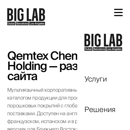
Обсудим ваш проект
Qemtex Chemical
Holding — разработка
сайта
Услуги
Мультиязычный корпоративный сайт с полным
+1
каталогом продукции для производителя
United
порошковых покрытий с глобальными
States
Решения
поставками. Доступен на английском, немецком,
+1
французском, испанском и в региональных
версиях для Ближнего Востока и США.