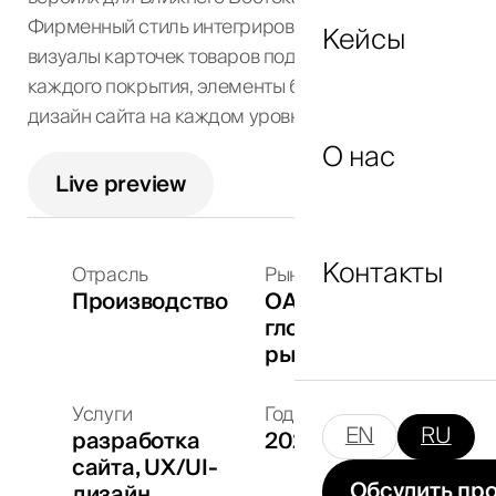
Фирменный стиль интегрирован повсюду:
Кейсы
визуалы карточек товаров подобраны в цвет
каждого покрытия, элементы бренда встроены в
Я согласен с
политикой
дизайн сайта на каждом уровне.
конфиденциальности
и даю согласие на
О нас
обработку персональных данных.
Live preview
Отправить
Контакты
Отрасль
Рынки
Производство
ОАЭ,
глобальный
рынок
Услуги
Год
EN
RU
разработка
2024
сайта, UX/UI-
Обсудить пр
дизайн